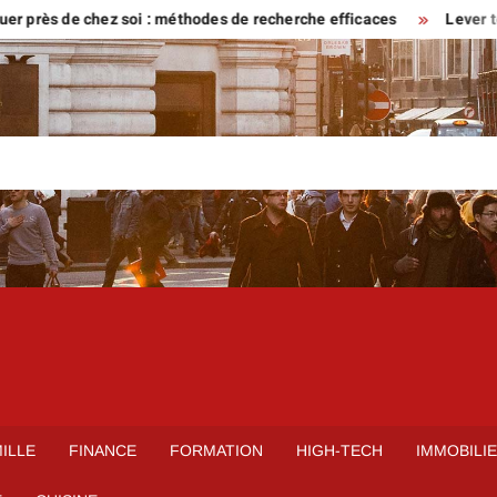
ès de chez soi : méthodes de recherche efficaces
Lever tôt ou ve
ILLE
FINANCE
FORMATION
HIGH-TECH
IMMOBILI