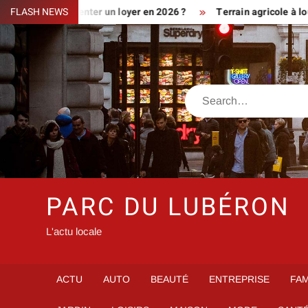
Skip
iment augmenter un loyer en 2026 ?
FLASH NEWS
Terrain agricole à louer pr
to
content
Search
PARC DU LUBÉRON
L'actu locale
ACTU
AUTO
BEAUTÉ
ENTREPRISE
FAM