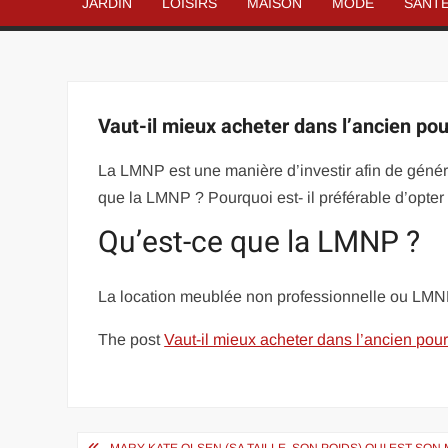
JARDIN
LOISIRS
MAISON
MODE
SANT
Vaut-il mieux acheter dans l’ancien pour
La LMNP est une manière d’investir afin de géné
que la LMNP ? Pourquoi est- il préférable d’opter 
Qu’est-ce que la LMNP ?
La location meublée non professionnelle ou LMNP 
The post
Vaut-il mieux acheter dans l’ancien pour 
Navigation
MARY KATE OLSEN (SA TAILLE, SON POIDS) QUI EST SON 