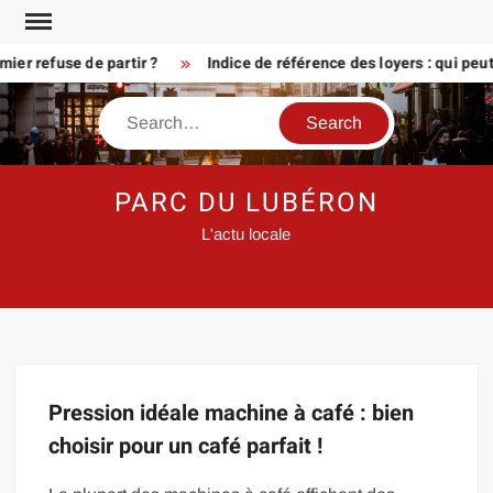
Skip
to
er refuse de partir ?
Indice de référence des loyers : qui peu
content
Search
PARC DU LUBÉRON
L'actu locale
Pression idéale machine à café : bien
choisir pour un café parfait !