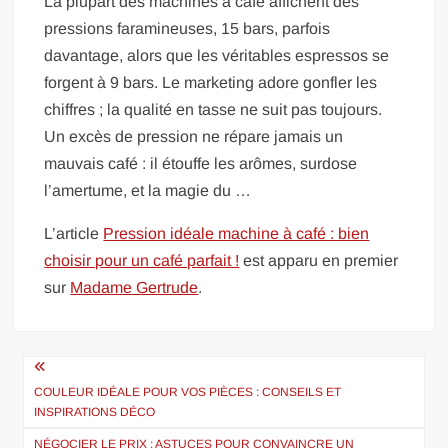
La plupart des machines à café affichent des
pressions faramineuses, 15 bars, parfois
davantage, alors que les véritables espressos se
forgent à 9 bars. Le marketing adore gonfler les
chiffres ; la qualité en tasse ne suit pas toujours.
Un excès de pression ne répare jamais un
mauvais café : il étouffe les arômes, surdose
l’amertume, et la magie du …
L’article
Pression idéale machine à café : bien
choisir pour un café parfait !
est apparu en premier
sur
Madame Gertrude
.
Navigation
de
COULEUR IDÉALE POUR VOS PIÈCES : CONSEILS ET
INSPIRATIONS DÉCO
l’article
NÉGOCIER LE PRIX : ASTUCES POUR CONVAINCRE UN